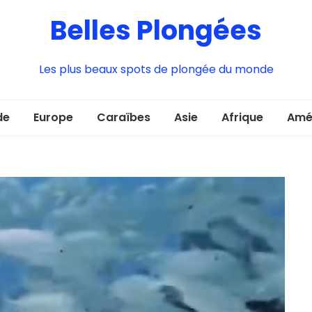
Belles Plongées
Les plus beaux spots de plongée du monde
de
Europe
Caraïbes
Asie
Afrique
Amé